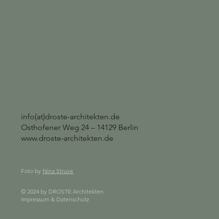
info(at)droste-architekten.de
Osthofener Weg 24 – 14129 Berlin
www.droste-architekten.de
Foto
by
Nina Struve
© 2024 by DROSTE Architekten
Impressum & Datenschutz